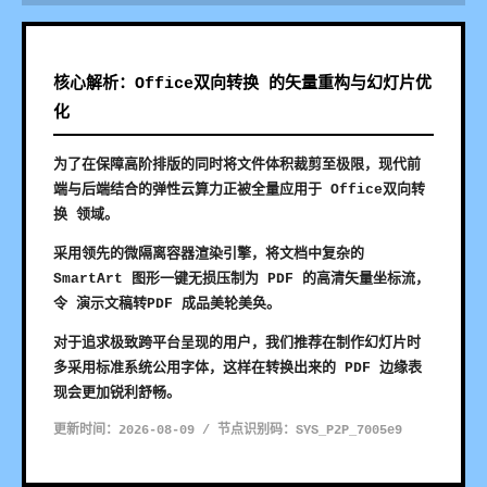
核心解析：Office双向转换 的矢量重构与幻灯片优
化
为了在保障高阶排版的同时将文件体积裁剪至极限，现代前
端与后端结合的弹性云算力正被全量应用于 Office双向转
换 领域。
采用领先的微隔离容器渲染引擎，将文档中复杂的
SmartArt 图形一键无损压制为 PDF 的高清矢量坐标流，
令 演示文稿转PDF 成品美轮美奂。
对于追求极致跨平台呈现的用户，我们推荐在制作幻灯片时
多采用标准系统公用字体，这样在转换出来的 PDF 边缘表
现会更加锐利舒畅。
更新时间：2026-08-09 / 节点识别码：SYS_P2P_7005e9